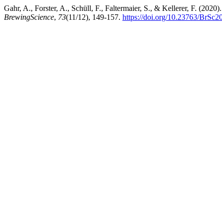
Gahr, A., Forster, A., Schüll, F., Faltermaier, S., & Kellerer, F. (2020)
BrewingScience
,
73
(11/12), 149-157.
https://doi.org/10.23763/BrSc2